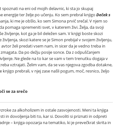
poznati na eni od mojih delavnic, ki sta jo skupaj
ne energije ter želje po učenju. Ko sem prebral knjigo
Deček s
anja, ki me je obšlo, ko sem Simona prvič srečal. V njem so
da pomaga spremeniti svet, v katerem živi. Želja, da svoji
še življenje, kot ga je bil deležen sam. V knjigi boste skozi
 življenja, skozi katere se je Simon prebijal v svojem življenju,
avtor želi predati vsem nam, in sicer da je vedno treba in
 zmagata. Da po dežju posije sonce. Da z odpuščanjem
življenje. Ne glede na to kar se vam v tem trenutku dogaja v
 treba vztrajati. Želim vam, da se vas njegova zgodba dotakne,
 knjigo prebrali, v njej zase našli pogum, moč, resnico, željo
oči se za srečo
vzroke za alkoholizem in ostale zasvojenosti. Meni ta knjiga
ti in dovoljenja biti to, kar si. Dovoliti si priznati in odpreti
nazadnje – knjiga opozarja na tematiko, ki je prevečkrat skrita in