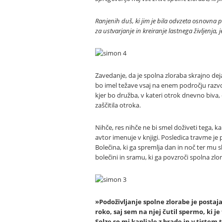
Ranjenih duš, ki jim je bila odvzeta osnovna 
za ustvarjanje in kreiranje lastnega življenj
Zavedanje, da je spolna zloraba skrajno de
bo imel težave vsaj na enem področju razvoja
kjer bo družba, v kateri otrok dnevno biva
zaščitila otroka.
Nihče, res nihče ne bi smel doživeti tega, kar
avtor imenuje v knjigi. Posledica travme je
Bolečina, ki ga spremlja dan in noč ter mu s
bolečini in sramu, ki ga povzroči spolna zlora
»Podoživljanje spolne zlorabe je postaja
roko, saj sem na njej čutil spermo, ki je 
Solze so mi kapljale z brade in v tistem 