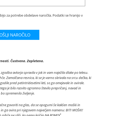
bijo za potrebe obdelave naročila. Podatki se hranijo v
vnosti. Čustvena. Zapletena.
o zgodba avtorja spravila v jok in vam naježila dlake po telesu.
hče. Zamolčana resnica, ki se je varno skrivala na srcu dečka, ki
zgodile pred petintridesetimi leti, so ga omejevale in ovirale.
tega je bilo razvito ogromno število prepričanj, navad in
 bo spremenilo življenje.
čne govoriti na glas, da se opogumi še kakšen moški in
enje in ga ovira pri njegovem največjem namenu: BITI MOŠKI!
ih nihče ne sliši, ko nemo kričijo NA POMOČ.