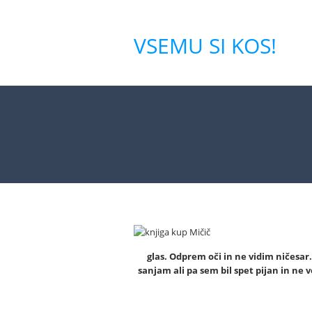
VSEMU SI KOS!
glas. Odprem oči in ne vidim ničesa
sanjam ali pa sem bil spet pijan in ne 