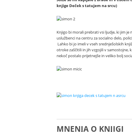
knjige Deček s tatujem na srcu)
Knjigo bi morali prebrati vsi ljudje, ki jim 
uslužbenci na centru za socialno delo, policiji,
Lahko bi jo imeli v vseh srednješolskih knjižni
otroke zaščitili in jih vzgojili v samostojne,
nekoč postalo prijetnejše in veliko bolj soci
MNENJA O KNJIGI