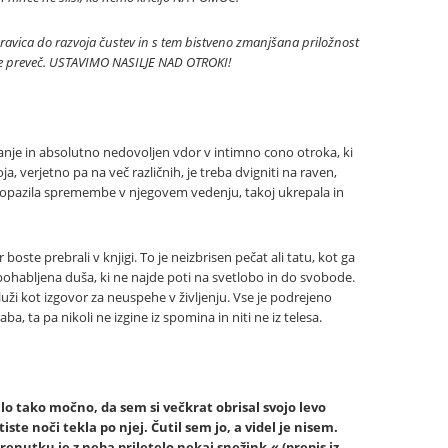
pravica do razvoja čustev in s tem bistveno zmanjšana priložnost
a, je preveč. USTAVIMO NASILJE NAD OTROKI!
janje in absolutno nedovoljen vdor v intimno cono otroka, ki
, verjetno pa na več različnih, je treba dvigniti na raven,
, opazila spremembe v njegovem vedenju, takoj ukrepala in
 boste prebrali v knjigi. To je neizbrisen pečat ali tatu, kot ga
 pohabljena duša, ki ne najde poti na svetlobo in do svobode.
luži kot izgovor za neuspehe v življenju. Vse je podrejeno
ba, ta pa nikoli ne izgine iz spomina in niti ne iz telesa.
lo tako močno, da sem si večkrat obrisal svojo levo
tiste noči tekla po njej. Čutil sem jo, a videl je nisem.
trenutku je z neba priletelo nekaj snežink.« (prepis iz