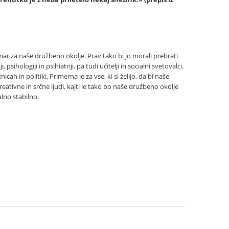
je mar za naše družbeno okolje. Prav tako bi jo morali prebrati
 psihologiji in psihiatriji, pa tudi učitelji in socialni svetovalci.
cah in politiki. Primerna je za vse, ki si želijo, da bi naše
 kreativne in srčne ljudi, kajti le tako bo naše družbeno okolje
alno stabilno.