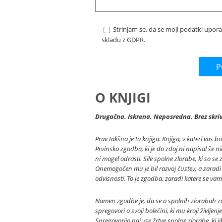
Strinjam se, da se moji podatki upora
skladu z GDPR.
O KNJIGI
Drugačna. Iskrena. Neposredna. Brez skri
Prav takšna je ta knjiga. Knjiga, v kateri vas b
Prvinska zgodba, ki je do zdaj ni napisal še ni
ni mogel odrasti. Sile spolne zlorabe, ki so se 
Onemogočen mu je bil razvoj čustev, a zaradi 
odvisnosti. To je zgodba, zaradi katere se vam
Namen zgodbe je, da se o spolnih zlorabah za
spregovori o svoji bolečini, ki mu kroji življ
Spregovorijo naj vse žrtve spolne zlorabe, ki j