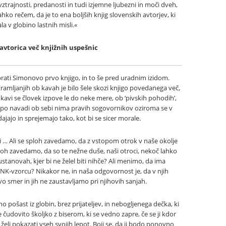
 vztrajnosti, predanosti in tudi izjemne ljubezni in moči dveh,
ahko rečem, da je to ena boljših knjig slovenskih avtorjev, ki
a v globino lastnih misli.«
avtorica več knjižnih uspešnic
ebrati Simonovo prvo knjigo, in to še pred uradnim izidom.
amljanjih ob kavah je bilo šele skozi knjigo povedanega več,
avi se človek izpove le do neke mere, ob ‘pivskih pohodih’,
pa po navadi ob sebi nima pravih sogovornikov oziroma se v
jajo in sprejemajo tako, kot bi se sicer morale.
čitelji … Ali se sploh zavedamo, da z vstopom otrok v naše okolje
oh zavedamo, da so te nežne duše, naši otroci, nekoč lahko
ustanovah, kjer bi ne želel biti nihče? Ali menimo, da ima
K-vzorcu? Nikakor ne, in naša odgovornost je, da v njih
vo smer in jih ne zaustavljamo pri njihovih sanjah.
o pošast iz globin, brez prijateljev, in nebogljenega dečka, ki
te čudovito školjko z biserom, ki se vedno zapre, če se ji kdor
 ne želi pokazati vseh svojih lepot. Boji se, da ji bodo ponovno