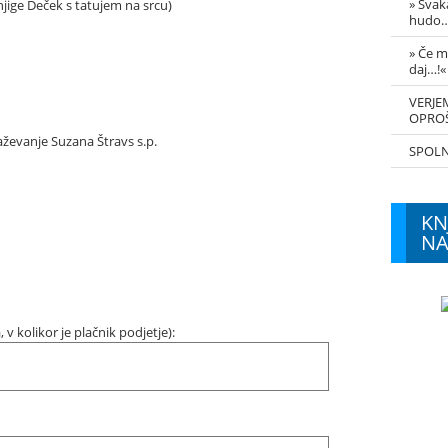
» Svak
knjige Deček s tatujem na srcu)
hudo…
» Če m
daj…!«
VERJEM
OPRO
aževanje Suzana Štravs s.p.
SPOLNA
KN
NA
v kolikor je plačnik podjetje):