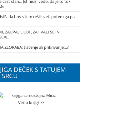
a čast stari… Jst nism vedo, da je to tok
!«
isliš, da boš s tem rešil svet, potem ga pa
I, ZAUPAJ, LJUBI , ZAHVALI SE IN
ŠČAJ…
 ZLORABA; tlačenje ali prikrivanje…?
JIGA DEČEK S TATUJEM
 SRCU
Več o knjigi >>