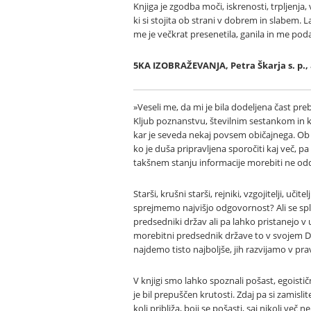
Knjiga je zgodba moči, iskrenosti, trpljenja,
ki si stojita ob strani v dobrem in slabem. L
me je večkrat presenetila, ganila in me podal
5KA IZOBRAŽEVANJA, Petra Škarja s. p., 
»Veseli me, da mi je bila dodeljena čast pr
Kljub poznanstvu, številnim sestankom in kr
kar je seveda nekaj povsem običajnega. Ob k
ko je duša pripravljena sporočiti kaj več, 
takšnem stanju informacije morebiti ne odda
Starši, krušni starši, rejniki, vzgojitelji, u
sprejmemo najvišjo odgovornost? Ali se spl
predsedniki držav ali pa lahko pristanejo v 
morebitni predsednik države to v svojem DN
najdemo tisto najboljše, jih razvijamo v pra
V knjigi smo lahko spoznali pošast, egoističn
je bil prepuščen krutosti. Zdaj pa si zamisli
koli približa, boji se pošasti, saj nikoli več