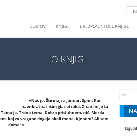
DOMOV
KNJIGE
BREZPLAČNI DEL KNJIGE
O KNJIGI
»Noč je. Štirinajsti januar. Spim. Kar
naenkrat zaslišim glas otroka. Znan mi je ta
NA
r. Tema je. Trdna tema. Dobro prisluhnem, nič. Morda
vem, kaj za vraga se dogaja okoli mene. Kje sem? Ali sem
doma?«
Izgubi