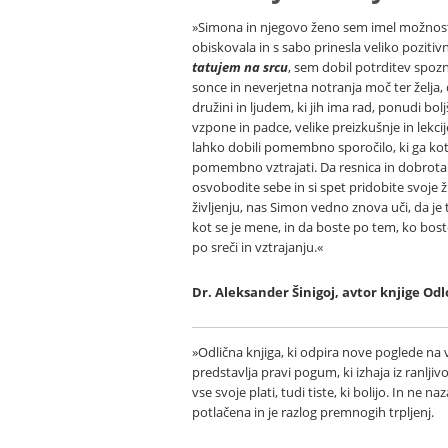
»Simona in njegovo ženo sem imel možnost s
obiskovala in s sabo prinesla veliko pozitiv
tatujem na srcu
, sem dobil potrditev spozn
sonce in neverjetna notranja moč ter želja, 
družini in ljudem, ki jih ima rad, ponudi bolj
vzpone in padce, velike preizkušnje in lekcije
lahko dobili pomembno sporočilo, ki ga kot 
pomembno vztrajati. Da resnica in dobrota
osvobodite sebe in si spet pridobite svoje 
življenju, nas Simon vedno znova uči, da je
kot se je mene, in da boste po tem, ko boste
po sreči in vztrajanju.«
Dr. Aleksander Šinigoj, avtor knjige Odl
»Odlična knjiga, ki odpira nove poglede na 
predstavlja pravi pogum, ki izhaja iz ranljivos
vse svoje plati, tudi tiste, ki bolijo. In ne 
potlačena in je razlog premnogih trpljenj.